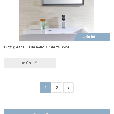
Liên hệ
Gương đèn LED đa năng Xinda YSG52A
Chi tiết
1
2
»