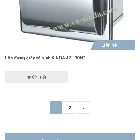
Liên hệ
Hộp đựng giấy vệ sinh XINDA JZH10N2
Chi tiết
1
2
»