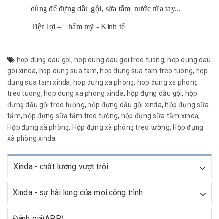
dùng để đựng dầu gội, sữa tắm, nước rửa tay...
Tiện lợi – Thẩm mỹ - Kinh tế
hop dung dau goi
,
hop dung dau goi treo tuong
,
hop dung dau
goi xinda
,
hop dung sua tam
,
hop dung sua tam treo tuong
,
hop
dung sua tam xinda
,
hop dung xa phong
,
hop dung xa phong
treo tuong
,
hop dung xa phong xinda
,
hộp đựng dầu gội
,
hộp
đựng dầu gội treo tường
,
hộp đựng dầu gội xinda
,
hộp đựng sữa
tắm
,
hộp đựng sữa tắm treo tường
,
hộp đựng sữa tắm xinda
,
Hộp đựng xà phòng
,
Hộp đựng xà phòng treo tường
,
Hộp đựng
xà phòng xinda
Xinda - chất lượng vượt trội
Xinda - sự hài lòng của mọi công trình
Đánh giá(APP)