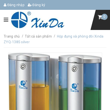
Đăng nhập
Đăng ký
0
/
/
Trang chủ
Tất cả sản phẩm
Hộp đựng xà phòng đôi Xinda
ZYQ-138S silver