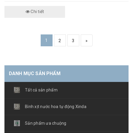
Chi tiết
1
2
3
»
DANH MỤC SẢN PHẨM
Tất cả sản phẩm
Bình xịt nước hoa tự động Xinda
Sản phẩm ưa chuộng