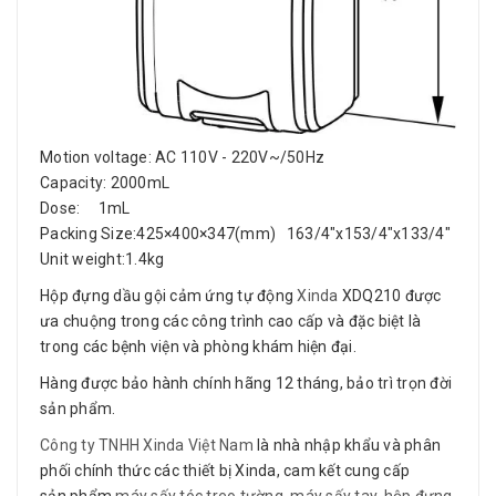
Motion voltage: AC 110V - 220V~/50Hz
Capacity: 2000mL
Dose: 1mL
Packing Size:425×400×347(mm) 163/4"x153/4"x133/4"
Unit weight:1.4kg
Hộp đựng dầu gội cảm ứng tự động
Xinda
XDQ210 được
ưa chuộng trong các công trình cao cấp và đặc biệt là
trong các bệnh viện và phòng khám hiện đại.
Hàng được bảo hành chính hãng 12 tháng, bảo trì trọn đời
sản phẩm.
Công ty TNHH Xinda Việt Nam
là nhà nhập khẩu và phân
phối chính thức các thiết bị Xinda, cam kết cung cấp
sản phẩm
máy sấy tóc treo tường
,
máy sấy tay
,
hộp đựng