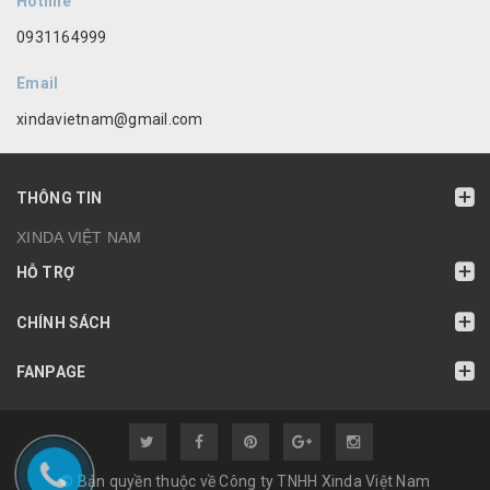
Hotline
0931164999
Email
xindavietnam@gmail.com
THÔNG TIN
XINDA VIỆT NAM
HỖ TRỢ
CHÍNH SÁCH
FANPAGE
© Bản quyền thuộc về Công ty TNHH Xinda Việt Nam