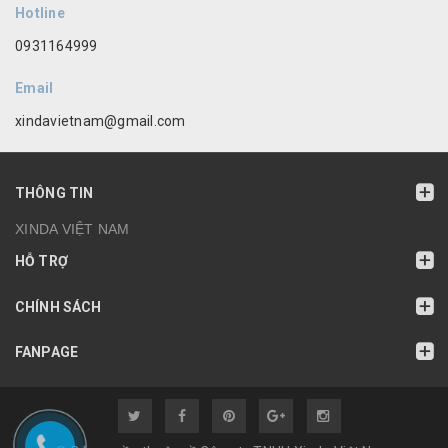
Hotline
0931164999
Email
xindavietnam@gmail.com
THÔNG TIN
XINDA VIỆT NAM
HỖ TRỢ
CHÍNH SÁCH
FANPAGE