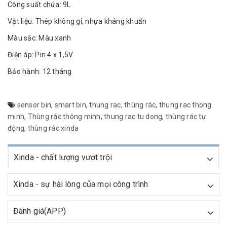
Công suất chứa: 9L
Vật liệu: Thép không gỉ, nhựa kháng khuẩn
Màu sắc: Màu xanh
Điện áp: Pin 4 x 1,5V
Bảo hành: 12 tháng
sensor bin
,
smart bin
,
thung rac
,
thùng rác
,
thung rac thong
minh
,
Thùng rác thông minh
,
thung rac tu dong
,
thùng rác tự
động
,
thùng rác xinda
Xinda - chất lượng vượt trội
Xinda - sự hài lòng của mọi công trình
Đánh giá(APP)