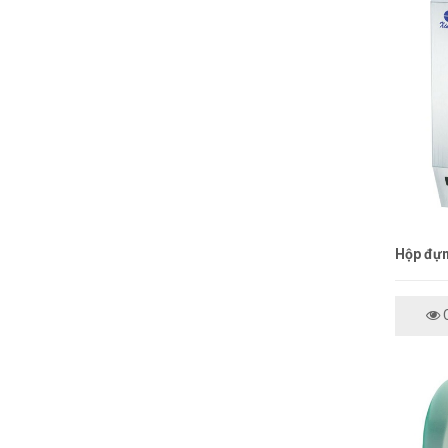
Hộp đựn
C