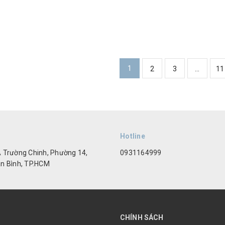
1
2
3
...
11
Hotline
 Trường Chinh, Phường 14,
0931164999
n Bình, TP.HCM
CHÍNH SÁCH