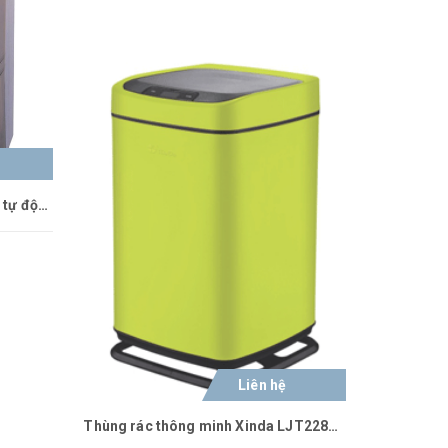
Hộp đựng giấy vệ sinh cảm ứng tự động Xinda CZQ20
Liên hệ
Thùng rác thông minh Xinda LJT2288B-9LY