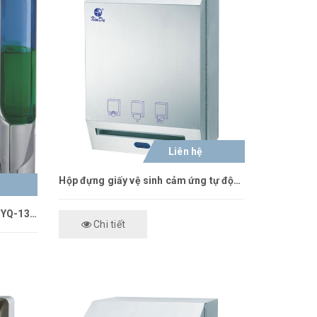
Liên hệ
Hộp đựng giấy vệ sinh cảm ứng tự động Xinda CZQ20K
Hộp đựng xà phòng đôi Xinda ZYQ-138S silver
Chi tiết