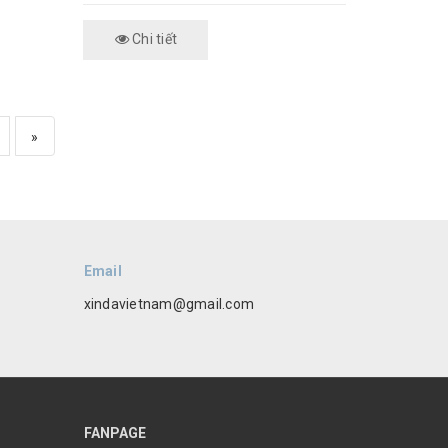
Chi tiết
»
Email
xindavietnam@gmail.com
FANPAGE