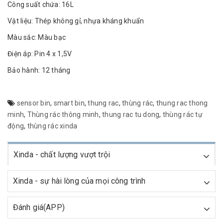
Công suất chứa: 16L
Vật liệu: Thép không gỉ, nhựa kháng khuẩn
Màu sắc: Màu bạc
Điện áp: Pin 4 x 1,5V
Bảo hành: 12 tháng
sensor bin
,
smart bin
,
thung rac
,
thùng rác
,
thung rac thong
minh
,
Thùng rác thông minh
,
thung rac tu dong
,
thùng rác tự
động
,
thùng rác xinda
Xinda - chất lượng vượt trội
Xinda - sự hài lòng của mọi công trình
Đánh giá(APP)