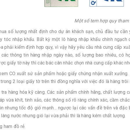
Một số tem hợp quy tham
mua số lượng nhất định cho dự án khách sạn, chủ đầu tư cần 
y tóc nhập khẩu. Bất kỳ một lô hàng nhập khẩu chính ngạch
a phải kiểm định hợp quy, vì vậy hãy yêu cầu nhà cung cấp xuấ
 các thông tin hàng nhập ngày nào, số lượng bao nhiêu, có 
ược giấy tờ này thì các bác cân nhắc chọn nhà cung cấp khác nhé
 xem CO xuất sứ sản phẩm hoặc giấy chứng nhận xuất xưởng.
trong 2 loại giấy tờ trên thì đồng nghĩa với việc đó là hàng tr
 tra hàng hóa kỹ càng. Các sản phẩm chính hãng, chất lượng c
 ráp vừa khít, tinh xảo, các thông số rõ ràng chính xác, cầm ch
n nhưng tốc độ gió mạnh... ngược lại các vấn đề trên và đặc b
làng nước nhưng gió lại vừa phải thì là hàng kém chất lượng.
g ham đồ rẻ.