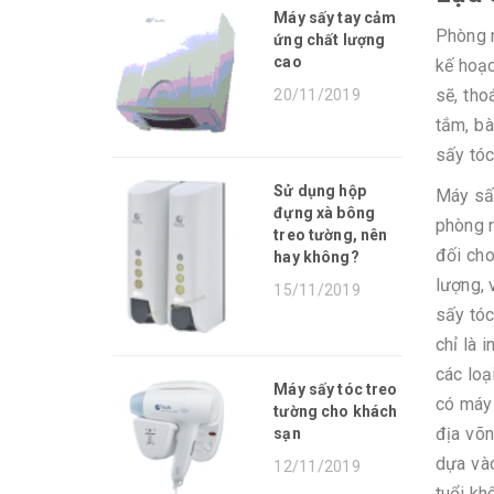
Máy sấy tay cảm
Phòng n
ứng chất lượng
cao
kế hoạc
sẽ, tho
20/11/2019
tắm, bà
sấy tóc
Sử dụng hộp
Máy sấy
đựng xà bông
phòng n
treo tường, nên
đối cho
hay không?
lượng, 
15/11/2019
sấy tóc
chỉ là 
các loạ
Máy sấy tóc treo
có máy 
tường cho khách
địa võn
sạn
dựa vào
12/11/2019
tuổi kh