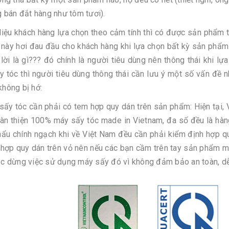
g bán đắt hàng như tôm tươi).
iệu khách hàng lựa chọn theo cảm tính thì có được sản phẩm t
 này hơi đau đầu cho khách hàng khi lựa chọn bất kỳ sản phẩ
 lời là gì??? đó chính là người tiêu dùng nên thông thái khi 
 tóc thì người tiêu dùng thông thái cần lưu ý một số vấn đề 
hông bị hớ:
sấy tóc cần phải có tem hợp quy dán trên sản phẩm: Hiện tại,
àn thiện 100% máy sấy tóc made in Vietnam, đa số đều là hàng
ẩu chính ngạch khi về Việt Nam đều cần phải kiểm định hợp qu
hợp quy dán trên vỏ nên nếu các bạn cầm trên tay sản phẩm m
c dừng việc sử dụng máy sấy đó vì không đảm bảo an toàn, dễ