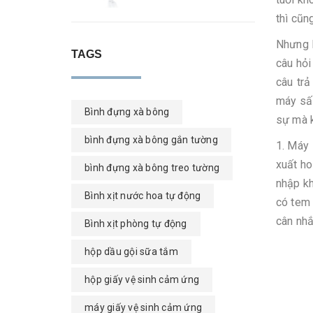
thì cũn
Nhưng l
TAGS
câu hỏi
câu trả
máy sấy
Bình đựng xà bông
sự mà k
bình đựng xà bông gắn tường
1. Máy 
xuất ho
bình đựng xà bông treo tường
nhập kh
Bình xịt nước hoa tự động
có tem 
cân nhắ
Bình xịt phòng tự động
hộp dầu gội sữa tắm
hộp giấy vệ sinh cảm ứng
máy giấy vệ sinh cảm ứng