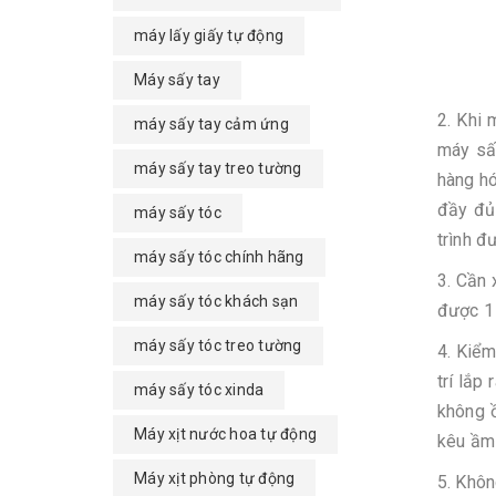
máy lấy giấy tự động
Máy sấy tay
2. Khi 
máy sấy tay cảm ứng
máy sấ
máy sấy tay treo tường
hàng hó
đầy đủ
máy sấy tóc
trình đ
máy sấy tóc chính hãng
3. Cần
máy sấy tóc khách sạn
được 1 
máy sấy tóc treo tường
4. Kiểm
trí lắp
máy sấy tóc xinda
không ồ
Máy xịt nước hoa tự động
kêu ầm 
Máy xịt phòng tự động
5. Khôn