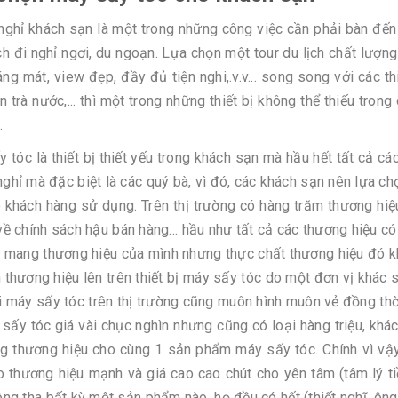
ghỉ khách sạn là một trong những công việc cần phải bàn đến tr
h đi nghỉ ngơi, du ngoạn. Lựa chọn một tour du lịch chất lượng
áng mát, view đẹp, đầy đủ tiện nghi,.v.v... song song với các thi
n trà nước,... thì một trong những thiết bị không thể thiếu tro
.
 tóc là thiết bị thiết yếu trong khách sạn mà hầu hết tất cả c
ghỉ mà đặc biệt là các quý bà, vì đó, các khách sạn nên lựa ch
 khách hàng sử dụng. Trên thị trường có hàng trăm thương hiệ
về chính sách hậu bán hàng... hầu như tất cả các thương hiệu có
 mang thương hiệu của mình nhưng thực chất thương hiệu đó kh
in thương hiệu lên trên thiết bị máy sấy tóc do một đơn vị khác
i máy sấy tóc trên thị trường cũng muôn hình muôn vẻ đồng thờ
sấy tóc giá vài chục nghìn nhưng cũng có loại hàng triệu, khá
g thương hiệu cho cùng 1 sản phẩm máy sấy tóc. Chính vì vậ
 thương hiệu mạnh và giá cao cao chút cho yên tâm (tâm lý ti
ông tha bất kỳ một sản phẩm nào, họ đều có hết (thiết nghĩ, 