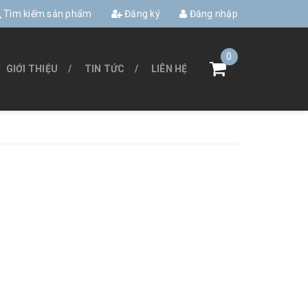
Tìm kiếm sản phẩm
Đăng ký
Đăng nhập
0
GIỚI THIỆU
TIN TỨC
LIÊN HỆ