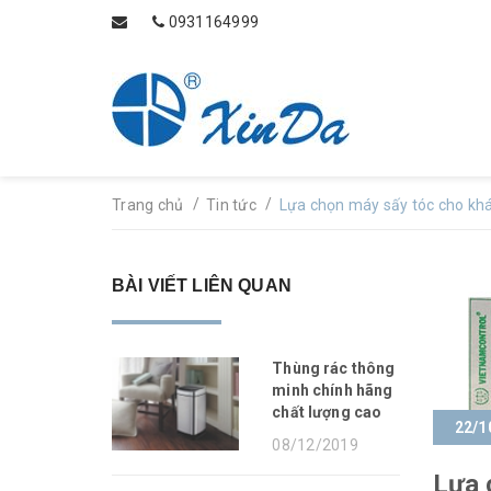
0931164999
/
/
Trang chủ
Tin tức
Lựa chọn máy sấy tóc cho kh
BÀI VIẾT LIÊN QUAN
Thùng rác thông
minh chính hãng
chất lượng cao
22/1
08/12/2019
Lựa 