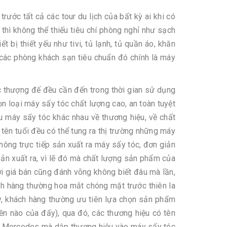
ước tất cả các tour du lịch của bất kỳ ai khi có
 thì không thể thiếu tiêu chí phòng nghỉ như sạch
ết bị thiết yếu như tivi, tủ lạnh, tủ quần áo, khăn
ng các phòng khách sạn tiêu chuẩn đó chính là máy
ác thượng đế đều cần đến trong thời gian sử dụng
ọn loại máy sấy tóc chất lượng cao, an toàn tuyệt
u máy sấy tóc khác nhau về thương hiệu, về chất
 tên tuổi đều có thể tung ra thị trường những máy
ông trực tiếp sản xuất ra máy sấy tóc, đơn giản
 sản xuất ra, vì lẽ đó mà chất lượng sản phẩm của
i giá bán cũng đánh võng không biết đâu mà lần,
ch hàng thường hoa mắt chóng mặt trước thiên la
y, khách hàng thường ưu tiên lựa chọn sản phẩm
ền nào của đấy), qua đó, các thương hiệu có tên
ông Mercedes mà dập thương hiệu vào máy sấy tóc