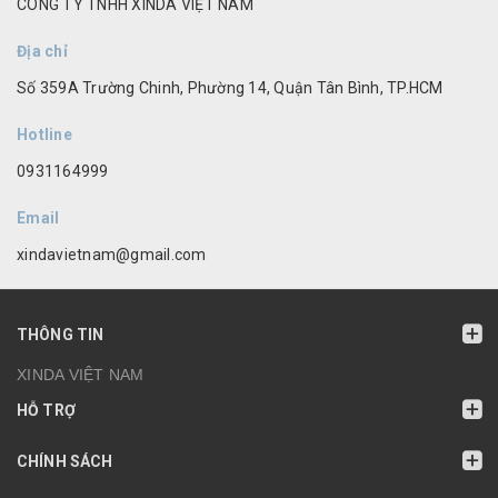
CÔNG TY TNHH XINDA VIỆT NAM
Địa chỉ
Số 359A Trường Chinh, Phường 14, Quận Tân Bình, TP.HCM
Hotline
0931164999
Email
xindavietnam@gmail.com
THÔNG TIN
XINDA VIỆT NAM
HỖ TRỢ
CHÍNH SÁCH