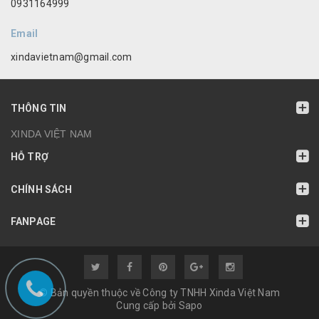
0931164999
Email
xindavietnam@gmail.com
THÔNG TIN
XINDA VIỆT NAM
HỖ TRỢ
CHÍNH SÁCH
FANPAGE
© Bản quyền thuộc về Công ty TNHH Xinda Việt Nam
Cung cấp bởi
Sapo